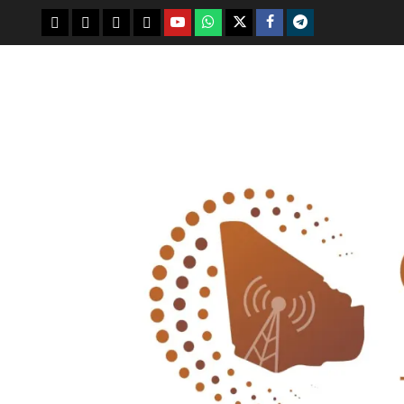
youtube
whatsap
facebook
x
telegram