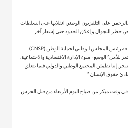
بدالرحمن على التلفزيون الوطني انقلابها على السلطات
ض حظر التجوال و إغلاق الحدود حتى إشعار آخر
وأضاف الكولونيل في بيانه الصادر في نيامي في 26/7/2023 ووقعه رئيس المجلس الوطني لحماية الوطن (CNSP):
ر للأمن” الوضع ، سوء الإدارة الاقتصادية والاجتماعية.
نيجر. إننا نطمئن المجتمع الوطني والدولي فيما يتعلق
ادئ حقوق الإنسان “
م في وقت مبكر من صباح اليوم الأربعاء من قبل الحرس