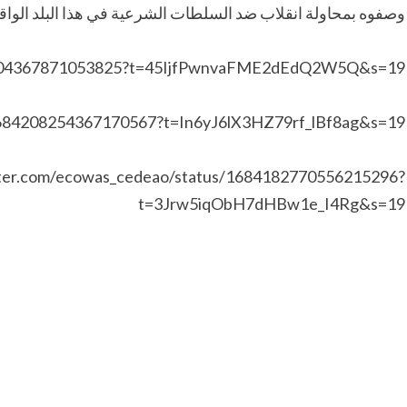
وصفوه بمحاولة انقلاب ضد السلطات الشرعية في هذا البلد الواق
84304367871053825?t=45IjfPwnvaFME2dEdQ2W5Q&s=19
/1684208254367170567?t=In6yJ6lX3HZ79rf_lBf8ag&s=19
itter.com/ecowas_cedeao/status/1684182770556215296?
t=3Jrw5iqObH7dHBw1e_I4Rg&s=19