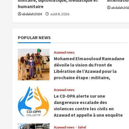
humanitaire
abdalah20
abdalah2024
août 8, 2026
POPULAR NEWS
Azawad news
Mohamed Elmaouloud Ramadane
dévoile la vision du Front de
Libération de l’Azawad pour la
prochaine étape : militaire,
diplomatique, médiatique et
humanitaire
Azawad news
Le CD-DPA alerte sur une
août 8, 2026
dangereuse escalade des
violences contre les civils en
Azawad et appelle à une enquête
internationale urgente
Azawad news
Sahel
août 3, 2026