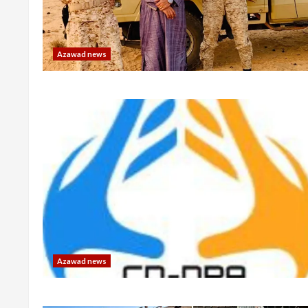
Azawad news
Azawad news