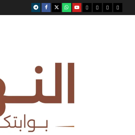
telegram
facebook
x
whatsap
youtube