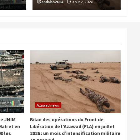
abdalah2024
août 2, 2026
abdala
Azawad news
 le JNIM
Bilan des opérations du Front de
ali et en
Libération de l’Azawad (FLA) en juillet
0 les
2026 : un mois d’intensification militaire
en Azawad