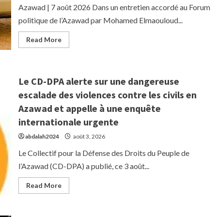
Azawad | 7 août 2026 Dans un entretien accordé au Forum
politique de l’Azawad par Mohamed Elmaouloud...
Read
Read More
more
about
Mohamed
Elmaouloud
Ramadane
Le CD-DPA alerte sur une dangereuse
dévoile
la
escalade des violences contre les civils en
vision
du
Azawad et appelle à une enquête
Front
de
internationale urgente
Libération
de
l’Azawad
abdalah2024
août 3, 2026
pour
la
Le Collectif pour la Défense des Droits du Peuple de
prochaine
étape
l’Azawad (CD-DPA) a publié, ce 3 août...
:
militaire,
diplomatique,
Read
Read More
médiatique
more
et
about
humanitaire
Le
CD-