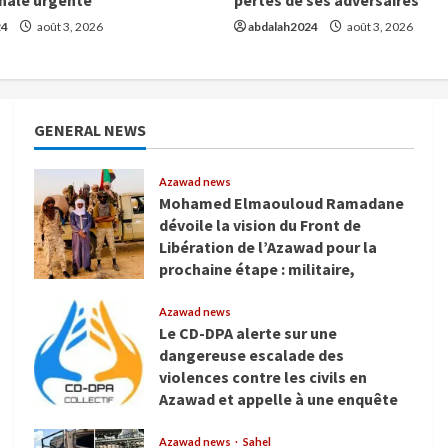
24
août 3, 2026
abdalah2024
août 3, 2026
GENERAL NEWS
Azawad news
Mohamed Elmaouloud Ramadane
dévoile la vision du Front de
Libération de l’Azawad pour la
prochaine étape : militaire,
diplomatique, médiatique et
humanitaire
Azawad news
Le CD-DPA alerte sur une
août 8, 2026
dangereuse escalade des
violences contre les civils en
Azawad et appelle à une enquête
internationale urgente
Azawad news
Sahel
août 3, 2026