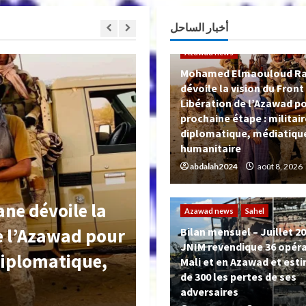
: militaire, diplomatique, médiatique et humanitaire
أخبار الساحل
Azawad news
Mohamed Elmaouloud R
dévoile la vision du Front
Libération de l’Azawad po
prochaine étape : militair
diplomatique, médiatiqu
humanitaire
abdalah2024
août 8, 2026
Azawad news
Sahel
Bilan mensuel – Ju
Azawad news
Sahel
ereuse escalade
revendique 36 opé
Bilan mensuel – Juillet 202
JNIM revendique 36 opéra
en Azawad et
Azawad et estime à
Mali et en Azawad et esti
de 300 les pertes de ses
ionale urgente
ses adversaires
adversaires