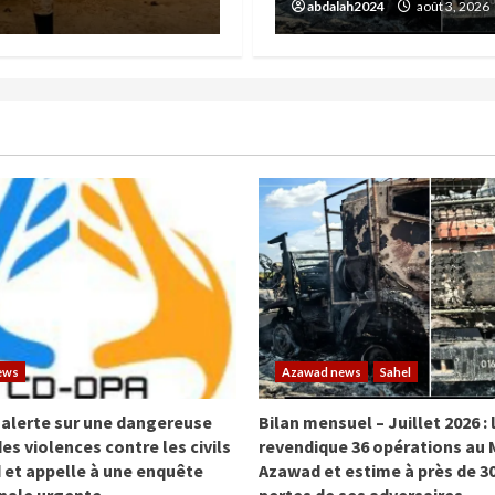
abdalah2024
abdalah2024
août 3, 2026
août 3, 2026
ews
Azawad news
Sahel
 alerte sur une dangereuse
Bilan mensuel – Juillet 2026 :
es violences contre les civils
revendique 36 opérations au M
 et appelle à une enquête
Azawad et estime à près de 30
onale urgente
pertes de ses adversaires