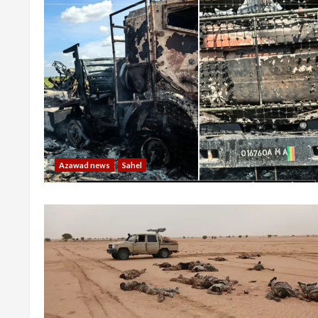
Azawad news
Sahel