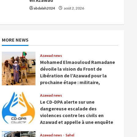
abdalah2024
août 2, 2026
MORE NEWS
Azawad news
Mohamed Elmaouloud Ramadane
dévoile la vision du Front de
Libération de l’Azawad pour la
prochaine étape : militaire,
diplomatique, médiatique et
humanitaire
Azawad news
Le CD-DPA alerte sur une
août 8, 2026
dangereuse escalade des
violences contre les civils en
Azawad et appelle à une enquête
internationale urgente
Azawad news
Sahel
août 3, 2026