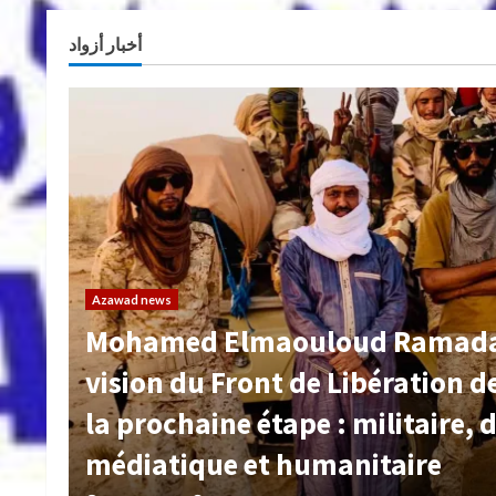
 du Front de Libération de l’Azawad pour la prochaine étape 
أخبار أزواد
Azawad news
our
Le CD-DPA alerte sur une dang
des violences contre les civils 
appelle à une enquête internat