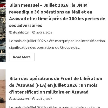
DPA
Bilan mensuel – Juillet 2026 : le JNIM
alerte
sur
revendique 36 opérations au Mali et en
une
dangereuse
Azawad et estime à près de 300 les pertes de
escalade
des
ses adversaires
violences
contre
les
abdalah2024
août 3, 2026
civils
en
Le mois de juillet 2026 a été marqué par une intensification
Azawad
et
significative des opérations du Groupe de...
appelle
à
une
Read
Read More
enquête
more
internationale
about
urgente
Bilan
mensuel
–
Juillet
Bilan des opérations du Front de Libération
2026
:
de l’Azawad (FLA) en juillet 2026 : un mois
le
JNIM
d’intensification militaire en Azawad
revendique
36
abdalah2024
août 2, 2026
opérations
au
Le mois de juillet 2026 a été marqué par une importante
Mali