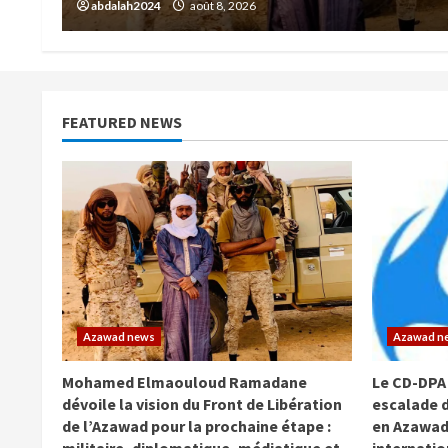
abdalah2024
août 3, 2026
FEATURED NEWS
Azawad news
Azawad n
Mohamed Elmaouloud Ramadane
Le CD-DPA
dévoile la vision du Front de Libération
escalade d
de l’Azawad pour la prochaine étape :
en Azawad
militaire, diplomatique, médiatique et
internati