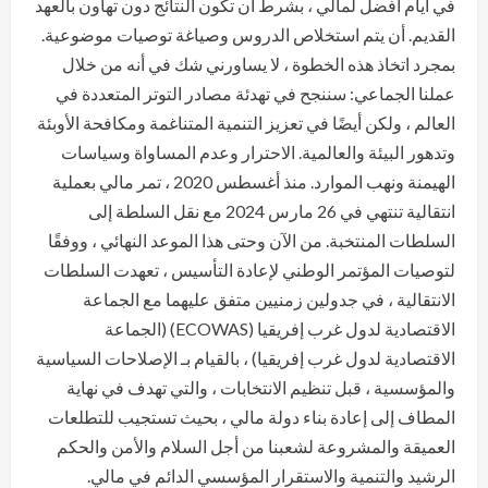
في أيام أفضل لمالي ، بشرط أن تكون النتائج دون تهاون بالعهد
القديم. أن يتم استخلاص الدروس وصياغة توصيات موضوعية.
بمجرد اتخاذ هذه الخطوة ، لا يساورني شك في أنه من خلال
عملنا الجماعي: سننجح في تهدئة مصادر التوتر المتعددة في
العالم ، ولكن أيضًا في تعزيز التنمية المتناغمة ومكافحة الأوبئة
وتدهور البيئة والعالمية. الاحترار وعدم المساواة وسياسات
الهيمنة ونهب الموارد. منذ أغسطس 2020 ، تمر مالي بعملية
انتقالية تنتهي في 26 مارس 2024 مع نقل السلطة إلى
السلطات المنتخبة. من الآن وحتى هذا الموعد النهائي ، ووفقًا
لتوصيات المؤتمر الوطني لإعادة التأسيس ، تعهدت السلطات
الانتقالية ، في جدولين زمنيين متفق عليهما مع الجماعة
الاقتصادية لدول غرب إفريقيا (ECOWAS) (الجماعة
الاقتصادية لدول غرب إفريقيا) ، بالقيام بـ الإصلاحات السياسية
والمؤسسية ، قبل تنظيم الانتخابات ، والتي تهدف في نهاية
المطاف إلى إعادة بناء دولة مالي ، بحيث تستجيب للتطلعات
العميقة والمشروعة لشعبنا من أجل السلام والأمن والحكم
الرشيد والتنمية والاستقرار المؤسسي الدائم في مالي.