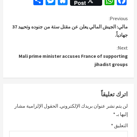
Messenger
Share
Bluesky
WhatsApp
Facebook
Post
C
Previous:
مالي: الجيش المالي يعلن عن مقتل ستة من جنوده وتحييد 37
o
جهادياً.
n
Next:
Mali prime minister accuses France of supporting
t
jihadist groups
i
n
اترك تعليقاً
u
لن يتم نشر عنوان بريدك الإلكتروني.
الحقول الإلزامية مشار
e
إليها بـ
*
R
التعليق
*
e