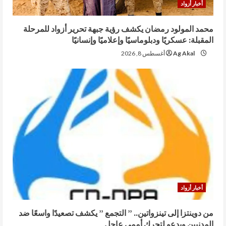
أخبار أزواد
محمد المولود رمضان يكشف رؤية جبهة تحرير أزواد للمرحلة
المقبلة: عسكريًا ودبلوماسيًا وإعلاميًا وإنسانيًا
Ag Akal
أغسطس 8, 2026
أخبار أزواد
من دوينتزا إلى تينزواتين.. ” التجمع ” يكشف تصعيدًا واسعًا ضد
المدنيين ويدعو لتحرك أممي عاجل