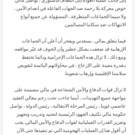
خوض معركة بلا رحمة ضد الجهات الفاعلة في انعدام الأمن ،
ولا سيما الجماعات المتطرفة ، المسؤولة عن جميع أنواع
الانتهاكات ضد سكاننا المسالمين.
فيما يتعلق بمالي ، يسعدني ويفخر أن أعلن أن الجماعات
الإرهابية قد ضعفت بشكل خطير وأن الخوف قد غيّر مواقفه.
ومع ذلك ، لا تزال هذه الجماعات الإجرامية ودائما تحتفظ
بـقدرة معينة على الإزعاج ، في محاولاتهم اليائسة لتقويض
سلامتنا الإقليمية وإرهاب شعوبنا.
لا تزال قوات الدفاع والأمن الشجاعة في مالي مصممة على
مواجهة جميع التهديدات ، أينما جاءت. تحت زخم معالي العقيد
عاصمي غويتا ، رئيس المرحلة الانتقالية ، رئيس الدولة ، تواصل
حكومة مالي تكثيف الجهود الرئيسية لتجنيد وتدريب وتجهيز
وتعزيز القدرات العملياتية لقوات الدفاع والأمن المالي. يجب
أن أقول هنا إن العمليات الهجومية التي تم تنفيذها حتى الآن