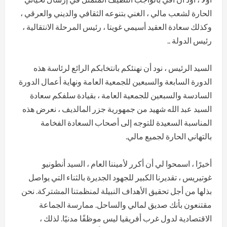
الحارة لشعب مالي ، الغني بتنوعه الثقافي والديني والعرقي ،
وكذلك سعادة العقيد أسيمي غويتا ، رئيس المرحلة الانتقالية ،
رئيس الدولة ..
السيد الرئيس ، نود أن نهنئكم بانتخابكم الرائع لرئاسة هذه
الدورة السابعة والسبعين للجمعية العامة ونهاية أعمال الدورة
السادسة والسبعين للجمعية العامة ، بقيادة سلفكم سعادة
السيد عبد الله شهيد من جمهورية جزر المالديف ، نعرض هذه
المناسبة السعيدة للتوجه إلى أصحاب السعادة الفخامة
بالتهاني الحارة لجميع مالي.
أخيرًا ، اسمحوا لي أن أكرر لأميننا العام ، السيد أنطونيو
غوتيريس ، تقديرنا الكبير للجهود الجديرة بالثناء التي يواصل
بذلها من أجل تحقيق الأهداف النبيلة لمنظمتنا المشتركة. نحن
مقتنعون بأنك صديق لمالي والساحل. ممارسة الجماعة
الاقتصادية لدول غرب أفريقيا ليس موظفًا مدنيًا. لذلك ،