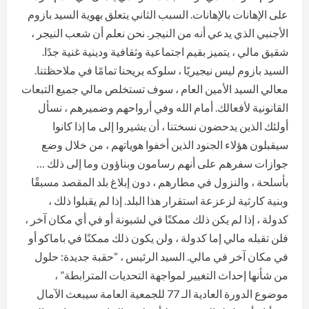
على الإهانات بالإهانات. السبب الثاني يتعلق بهوية السيد بازوم
الأجنبي الذي يدعي أنه من النيجر. نحن نعلم أن شعب النيجر ،
شقيق مالي ، يتميز بقيم اجتماعية وثقافية ودينية غنية جدًا.
السيد بازوم ليس نيجيريًا ، سلوكه يريحنا تمامًا في ملاحظتنا.
معالي السيد الأمين العام ، سوف تستخلص مالي جميع التبعات
القانونية لأفعالك. أمام الله وفي أرواحهم وضميرهم ، نسأل
أولئك الذين يدحضون نسختنا ، أن يشيروا إلى ما إذا كانوا
سيقبلون هؤلاء الجنود الذين أخفوا هوياتهم ، من خلال وضع
جوازات سفرهم على أنهم رسامون وبناؤون وما إلى ذلك …
بأسلحة ، والنزول في مطارهم ، دون إبلاغ بلد المقصد مسبقًا
وبنية كارثية لزعزعة استقرار هذا البلد. إذا لم يقبلوا ذلك ،
كدولة ، إذا لم يكن ذلك ممكنًا في لشبونة أو في أي مكان آخر ،
فلن تقبله مالي إما كدولة ، ولن يكون ذلك ممكنًا في باماكو أو
في مكان آخر في مالي. السيد الرئيس ، “حقبة جديدة: حلول
من شأنها إحداث التغيير لمواجهة التحديات المترابطة” ،
موضوع الدورة العادية الـ 77 للجمعية العامة سيبعث الآمال