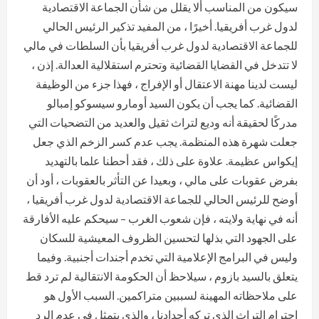
سيكون من المناسب ألا يقلل من شأن الجماعة الاقتصادية
لدول غرب أفريقيا. أخيرًا ، من المفيد تذكير الرئيس الحالي
للجماعة الاقتصادية لدول غرب أفريقيا بأن السلطات في مالي
لا تتدخل في القضايا القضائية وتحترم استقلالية العدالة. إذن ،
ليست لدينا مهنة الاعتقال أو الإفراج ، فهذا جزء من الوظيفة
القضائية. كما يجب أن يكون السيد أومارو سيسوكو إمبالو
مدركًا لحقيقة أنه وديع لتراث ثقيل والعديد من التضحيات التي
جعلت شهرة هذه المنظمة. يجب عدم كسر الزخم الذي جعل
إيكواس عظيمة. علاوة على ذلك ، فقد أحطنا علما بالتهديد
بفرض عقوبات على مالي ، وبعيدا عن التأثر بالعقوبات ، أود أن
أوضح للرئيس الحالي للجماعة الاقتصادية لدول غرب أفريقيا ،
أنه في نهاية ولايته ، فإن شعوب الغرب – سيحكم عليه الأفارقة
على الجهود التي بذلها لتحسين الظروف المعيشية للسكان
وليس في البرامج الإعلامية التي تخدم أجندات أجنبية. وفيما
يتعلق بالسيد بازوم ، سيلاحظ أن الحكومة الانتقالية لم ترد قط
على ملاحظاته المهينة لسببين متراكمين. السبب الأول هو
احترام التراث الذي تركه أجدادنا ، والذي يتمثل في عدم الرد