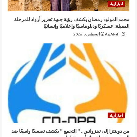
أخبار أزواد
محمد المولود رمضان يكشف رؤية جبهة تحرير أزواد للمرحلة
المقبلة: عسكريًا ودبلوماسيًا وإعلاميًا وإنسانيًا
Ag Akal
أغسطس 8, 2026
أخبار أزواد
من دوينتزا إلى تينزواتين.. ” التجمع ” يكشف تصعيدًا واسعًا ضد