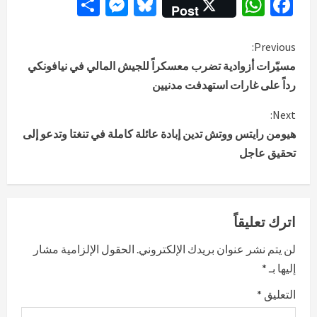
Messenger
Share
Bluesky
WhatsApp
Facebook
Post
C
Previous:
مسيّرات أزوادية تضرب معسكراً للجيش المالي في نيافونكي
o
رداً على غارات استهدفت مدنيين
n
Next:
هيومن رايتس ووتش تدين إبادة عائلة كاملة في تنغتا وتدعو إلى
t
تحقيق عاجل
i
n
اترك تعليقاً
u
لن يتم نشر عنوان بريدك الإلكتروني.
الحقول الإلزامية مشار
e
إليها بـ
*
R
التعليق
*