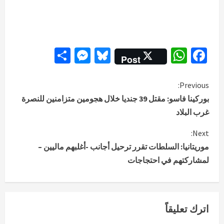
Messenger
Share
Bluesky
WhatsApp
Facebook
Post
C
Previous:
بوركينا فاسو: مقتل 39 جنديا خلال هجومين متزامنين للنصرة
o
غرب البلاد
n
Next:
موريتانيا: السلطات تقرر ترحيل أجانب -أغلبهم ماليين –
t
لمشاركتهم في احتجاجات
i
n
اترك تعليقاً
u