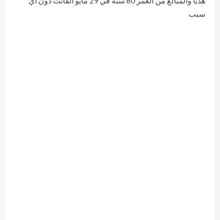
هدبا والمبالغ من العمر 80 سنة في 29 مايو الفائت دون أي
سبب