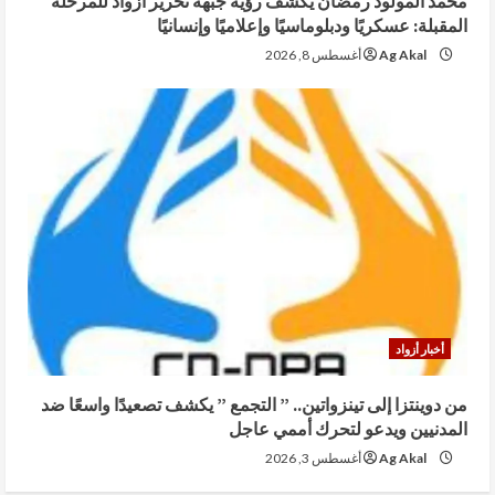
محمد المولود رمضان يكشف رؤية جبهة تحرير أزواد للمرحلة
المقبلة: عسكريًا ودبلوماسيًا وإعلاميًا وإنسانيًا
Ag Akal
أغسطس 8, 2026
أخبار أزواد
من دوينتزا إلى تينزواتين.. ” التجمع ” يكشف تصعيدًا واسعًا ضد
المدنيين ويدعو لتحرك أممي عاجل
Ag Akal
أغسطس 3, 2026