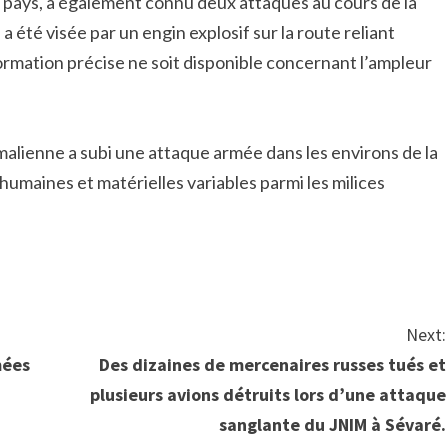
du pays, a également connu deux attaques au cours de la
 été visée par un engin explosif sur la route reliant
ormation précise ne soit disponible concernant l’ampleur
e malienne a subi une attaque armée dans les environs de la
 humaines et matérielles variables parmi les milices
ger
ger
Next:
mées
Des dizaines de mercenaires russes tués et
plusieurs avions détruits lors d’une attaque
sanglante du JNIM à Sévaré.