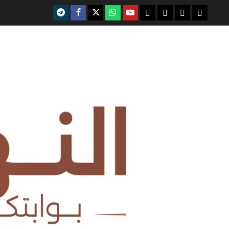
telegram
facebook
x
whatsap
youtube