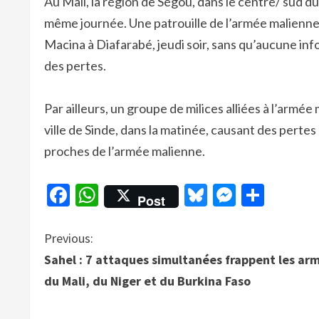
Au Mali, la région de Ségou, dans le centre/ sud 
même journée. Une patrouille de l’armée malienne a
Macina à Diafarabé, jeudi soir, sans qu’aucune inf
des pertes.
Par ailleurs, un groupe de milices alliées à l’armé
ville de Sinde, dans la matinée, causant des pertes
proches de l’armée malienne.
Facebook
WhatsApp
Bluesky
Messen
Parta
Post
C
Previous:
Sahel : 7 attaques simultanées frappent les ar
o
du Mali, du Niger et du Burkina Faso
n