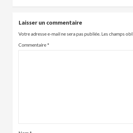
t
i
Laisser un commentaire
n
Votre adresse e-mail ne sera pas publiée.
Les champs obli
u
Commentaire
*
e
R
e
a
d
i
n
Nom
*