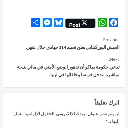
Messenger
Share
Bluesky
WhatsApp
Facebook
Post
C
Previous:
الجيش البوركينابي يعلن تحييد 114 جهادي خلال شهر.
o
Next:
n
تدعي حكومة بماكو أن تدهور الوضع الأمني في مالي نتيجة
مباشرة لتدخل فرنسا وحلفائها في ليبيا.
t
i
n
اترك تعليقاً
u
لن يتم نشر عنوان بريدك الإلكتروني.
الحقول الإلزامية مشار
إليها بـ
*
e