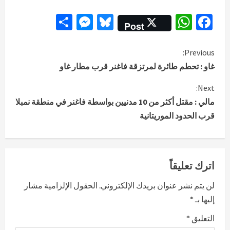
Messenger
Share
Bluesky
WhatsApp
Facebook
Post
C
Previous:
غاو : تحطم طائرة لمرتزقة فاغنر قرب مطار غاو
o
Next:
n
مالي : مقتل أكثر من 10 مدنيين بواسطة فاغنر في منطقة نمبلا
قرب الحدود الموريتانية
t
i
n
اترك تعليقاً
u
لن يتم نشر عنوان بريدك الإلكتروني.
الحقول الإلزامية مشار
إليها بـ
*
e
التعليق
*
R