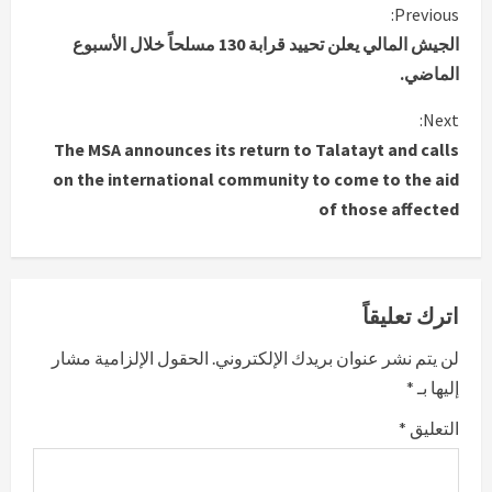
C
Previous:
الجيش المالي يعلن تحييد قرابة 130 مسلحاً خلال الأسبوع
o
الماضي.
n
Next:
The MSA announces its return to Talatayt and calls
t
on the international community to come to the aid
i
of those affected
n
u
اترك تعليقاً
e
لن يتم نشر عنوان بريدك الإلكتروني.
الحقول الإلزامية مشار
R
إليها بـ
*
e
التعليق
*
a