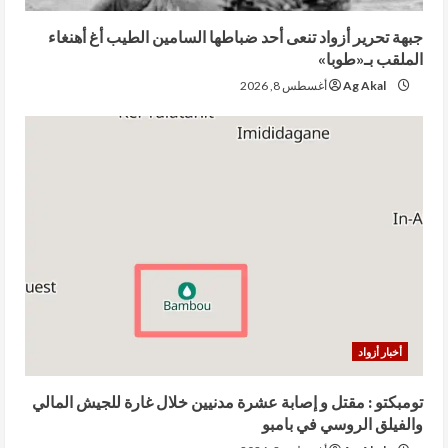
جبهة تحرير أزواد تنعى أحد ضباطها السامين الطيب أغ أهنغاء
الملقب بـ«طوبا»
Ag Akal
أغسطس 8, 2026
أخبار أزواد
تومبكتو : مقتل و إصابة عشرة مدنيين خلال غارة للجيش المالي
والفيلق الروسي في بامبو