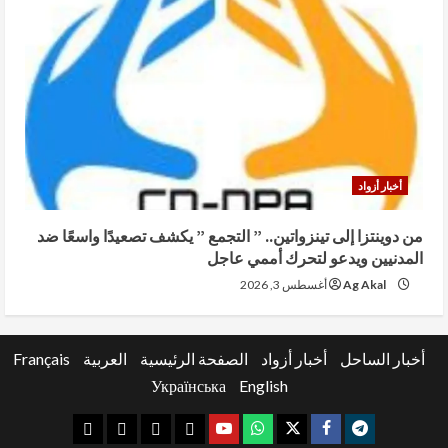
أخبار أزواد
من دوينتزا إلى تينزواتين.. ” التجمع ” يكشف تصعيدًا واسعًا ضد
المدنيين ويدعو لتحرك أممي عاجل
Ag Akal
أغسطس 3, 2026
أخبار الساحل
أخبار أزواد
الصفحة الرئيسية
العربية
Français
Українська
English
youtube
whatsap
facebook
x
telegram