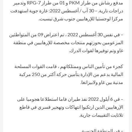
مدفع رشاش من طراز PKM و 01 من طراز RPG-7 وتدمير
دراجات نارية. – 30 آب / أغسطس 2022: غارة جوية استهدفت
مركزا لوجستيا للإرهابيين جنوب شرق تيسيت.
– في نفس 30 أغسطس 2022 ، تم اعتراض 09 من المتواطئين
المزعومين بحوزتهم منتجات مخصصة للإرهابيين في منطقة
غاو وتم توفيرها لقوات الدرك.
كجزء من تأمين الناس وممتلكاتهم ، قامت القوات المسلحة
المالية بدعم من الإدارة بتأمين حركة أكثر من 250 مركبة
مدنية بين غاو ولابيزانغا.
– في 6 أيلول 2022 نفذ طيران فاما استطلاعا هجوميا على
الإرهابيين الذين ارتكبوا انتهاكات وتهجير قسري في قاطع
تلاتايت التقييمات جارية.
– في المنطقة الجنوبية