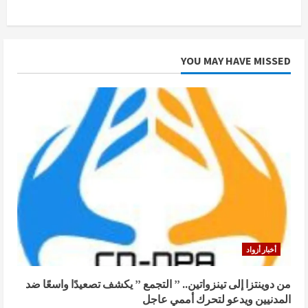
YOU MAY HAVE MISSED
أخبار أزواد
من دوينتزا إلى تينزواتين.. ” التجمع ” يكشف تصعيدًا واسعًا ضد
المدنيين ويدعو لتحرك أممي عاجل