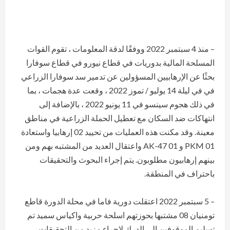
– منذ 4 سبتمبر 2022 ووفقًا لدقة المعلومات ، تقوم القوات
المسلحة المالية بدوريات في قطاع نيورو في قطاع سوفارا
بحثًا عن الإرهابيين المسؤولين عن تدمير سد سوفارا الزراعي
في في ليلة 14 يوليو / تموز 2022 ، وقعت عدة هجمات ، بما
في ذلك هجوم سينسو في 11 يونيو 2022 ، بالإضافة إلى
انتهاكات ضد السكان مع تعطيل الحملة الزراعية في مناطق
معينة. وقد مكنت هذه العمليات من تحييد 02 إرهابيا واستعادة
01 PKM و 01 AK-47 واعتقال العديد من المشتبه بهم ومن
بينهم إرهابيون مطلوبون. يتم إجراء البحوث والتحقيقات
باحتراف في المنطقة.
– 5 سبتمبر 2022 اعتقلت دورية فاما في محلة الدورة قاطع
تومنيان 08 مشتبها بحوزتهم اسلحة حربية واكياس سميد تم
تسليم الموقوفين الى الدرك لاجراء مزيد من التحقيقات.