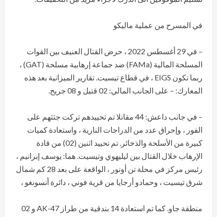
في المسرح من عملية ماليكو
– في 29 أغسطس 2022 ، حرض القتال العنيف بين القوات
المسلحة المالية (FAMa) ضد جماعة إرهابية مسلحة (GAT) ،
ربما تكون EIGS ، في قطاع تيسيت. تقارير الميزانية بعد هذه
المعارك: – على الجانب المالي: 02 قتيل و 08 جريح.
– في جانب داعش: 44 مقاتلا تم تحييدهم تركت جثثهم على
الفور ، وإحراق عدد من الدراجات النارية ، واستعادة كميات
كبيرة من الأسلحة والذخائر. تم تحييد اثنين (02) من قادة
الإرهاب خلال القتال بين ليليهوي وتيسيت. هما: يوسف إبرانيم ،
رئيس مركز في محلة تن أونور ، الواقعة على بعد 28 كم شمال
شرق تيسيت ، وحمادو أرجايا من قرية فوني ، دائرة أنسونغو ،
منطقة جاو. كما تم استعادة 14 بندقية من طراز AK-47 و 02