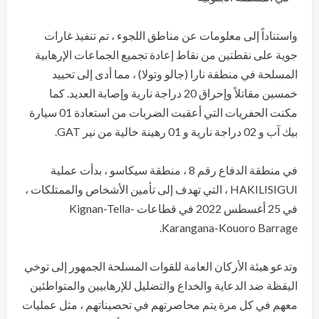
واستناداً إلى معلومات عن مناطق اللجوء ، تم تنفيذ غارات
جوية على نقطتين من نقاط إعادة تجميع الجماعات الإرهابية
المسلحة في منطقة نارا (جالو وتولا) ، مما أدى إلى تحييد
خمسين مقاتلاً وإحراق 20 دراجة نارية وإصابة العديد. كما
مكنت الحفريات التي أعقبت الضربات من استعادة 01 سيارة
بيك آب و 02 دراجة نارية و 01 رهينة خالية من نير GAT.
في منطقة الدفاع رقم 8 ، منطقة سيكاسو ، بدأت عملية
HAKILISIGUI ، التي تهدف إلى تأمين الأشخاص والممتلكات ،
في 25 أغسطس 2022 في قطاعات Kignan-Tella-
Karangana-Kouoro Barrage.
وتدعو هيئة الأركان العامة للقوات المسلحة الجمهور إلى توخي
اليقظة ضد الدعاية والخداع والتضليل للإرهابيين والمتواطئين
معهم في كل مرة يتم محاصرتهم في تحصيناتهم ، مثل عمليات