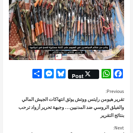
Messenger
Share
Bluesky
WhatsApp
Facebook
Post
C
Previous:
تقرير هيومن رايتس ووتش يوثق انتهاكات الجيش المالي
o
والفيلق الروسي ضد المدنيين… وجبهة تحرير أزواد ترحب
بنتائج التقرير
n
Next:
t