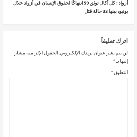
أزواد : كل أكال توثق 59 انتهاكًا لحقوق الإنسان في أزواد خلال
i
يونيو، بينها 33 حالة قتل
n
u
اترك تعليقاً
e
لن يتم نشر عنوان بريدك الإلكتروني.
الحقول الإلزامية مشار
R
إليها بـ
*
e
التعليق
*
a
d
i
n