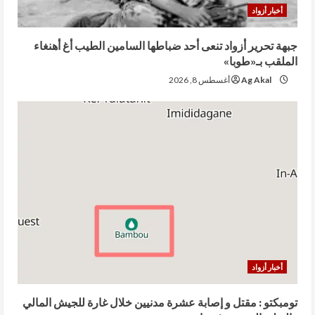
أخبار أزواد
جبهة تحرير أزواد تنعى أحد ضباطها السامين الطيب أغ أهنغاء
الملقب بـ«طوبا»
Ag Akal
أغسطس 8, 2026
أخبار أزواد
تومبكتو : مقتل و إصابة عشرة مدنيين خلال غارة للجيش المالي