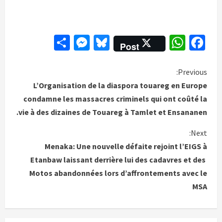
Messenger
Share
Bluesky
WhatsApp
Facebook
Post
C
Previous:
L’Organisation de la diaspora touareg en Europe
o
condamne les massacres criminels qui ont coûté la
vie à des dizaines de Touareg à Tamlet et Ensananen.
n
Next:
t
Menaka: Une nouvelle défaite rejoint l’EIGS à
i
Etanbaw laissant derrière lui des cadavres et des
Motos abandonnées lors d’affrontements avec le
n
MSA
u
e