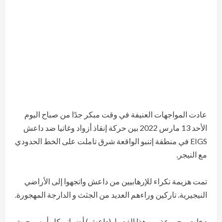
عادت المواجهات العنيفة في وقت مبكر جدًا من صباح اليوم
الأحد 13 مارس 2022 بين حركة إنقاذ أزواد وغاتيا ضد داعش
EIGS في منطقة إتنبو الواقعة شرق تاملت على الخط الحدودي
مع النيجر.
تمت هزيمة نكراء للإرهابيين من داعش واتجهوا إلى الأراضي
النيجيرية. تاركين وراءهم العديد من الجثث و الدارجة المهجورة.
دخلت مجموعة من هذا الفصيل(داعش) أضرانبوكار أمس حيث