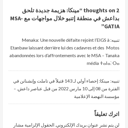
R
2 thoughts on “
مينكا: هزيمة جديدة تلحق
بداعش في منطقة إتنبو خلال مواجهات مع MSA-
e
”
GATIA
a
تنبيه:
Menaka: Une nouvelle défaite rejoint l’EIGS à
d
Etanbaw laissant derrière lui des cadavres et des Motos
abandonnées lors d’affrontements avec le MSA – Tanaka
i
média ⵜⴰⵏⴰⴾⵔⴰ
n
g
تنبيه:
مينكا: إحصاء أولي لـ 143 قتيلاً في تاملت وإنشنانن في
الفترة من 08 إلى 10 مارس 2022 من قبل عناصر داعش. –
مؤسسة النهضة الإعلامية
اترك تعليقاً
لن يتم نشر عنوان بريدك الإلكتروني.
الحقول الإلزامية مشار