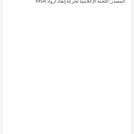
المصدر: اللجنة الإعلامية لحركة إنقاذ أزواد MSA