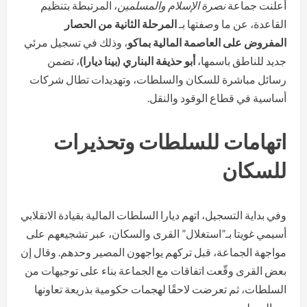
أعلنت جماعة
نصرة الإسلام والمسلمين
، المرتبطة بتنظيم
القاعدة، عن ما وصفتها بـ
المرحلة الثانية من الحصار
المفروض على العاصمة المالية بماكو
، وذلك في تسجيل مرئي
جديد للناطق باسمها،
أبو حذيفة البناري (بينا ديارا)
، تضمن
رسائل مباشرة للسكان والسلطات، وتهديدات تطال شركات
أساسية في قطاع الوقود والنقل.
اتهامات للسلطات وتحذيرات
للسكان
وفي بداية التسجيل، اتهم ديارا السلطات المالية بقيادة الانقلابي
أسيمي غويتا بـ”استغلال” القرى والسكان، عبر تشجيعهم على
مواجهة الجماعة، قبل تركهم يواجهون المصير وحدهم. وقال إن
بعض القرى وقّعت اتفاقات مع الجماعة بناء على توجيهات من
السلطات، ثم تعرضت لاحقًا لهجمات حكومية بذريعة تعاونها