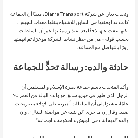
وتحدث ديارا عن شركة
Diarra Transport
، مبينًا أن الجماعة
كانت قد أوقفتها في السابق للاشتباه بنقلها معدات للجيش،
لكنها عفت عنها لاحقًا بعد اعتذار ممثليها. غير أن السلطات –
بحسب قوله – هي من حظر نشاط الشركة مؤخرًا، ثم اتهمتها
زورًا بالتواصل مع الجماعة.
حادثة والده: رسالة تحدٍّ للجماعة
وأكد المتحدث باسم جماعة نصرة الإسلام والمسلمين أن
الرجل الذي ظهر في فيديو سابق هو والده البالغ من العمر 90
عامًا، مشيرًا إلى أن السلطات أجبرته على الإدلاء بتصريحات
ضده. وقال إن ما جرى “لن يثنيه عن مواصلة القتال”، وإن
والده “لديه أبناء في الجيش والحكومة والجماعة”