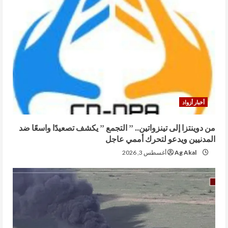
أخبار أزواد
من دوينتزا إلى تينزواتين.. ” التجمع ” يكشف تصعيدًا واسعًا ضد
المدنيين ويدعو لتحرك أممي عاجل
Ag Akal
أغسطس 3, 2026