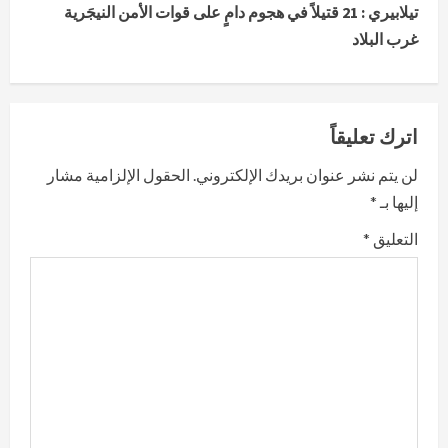
تيلابيري : 21 قتيلاً في هجوم دامٍ على قوات الأمن النيجَرية
t
غرب البلاد
i
n
اترك تعليقاً
u
لن يتم نشر عنوان بريدك الإلكتروني.
الحقول الإلزامية مشار
e
إليها بـ
*
R
التعليق
*
e
a
d
i
n