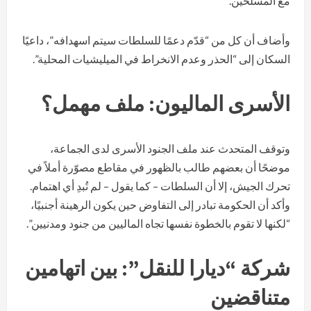
مع المسلحين.
وأضاف أن كل من “قدّم دعمًا للسلطات سيتم اسهدافه”، داعيًا
السكان إلى “الحذر وعدم الانخراط في الميليشيات المحلية”.
الأسرى الماليون: ملف مهمل؟
وتوقف المتحدث عند ملف الجنود الأسرى لدى الجماعة،
موضحًا أن بعضهم طالب بالظهور في مقاطع مصوّرة أملاً في
تحرك الجيش، إلا أن السلطات – كما يقول – لم تُبدِ أي اهتمام.
وأكد أن الحكومة تبادر إلى التفاوض حين يكون الرهينة أجنبيًا،
“لكنها لا تقوم بالخطوة نفسها تجاه الماليين من جنود ومدنيين”.
شركة “ديارا للنقل”: بين اتهامين
متنا
قضين