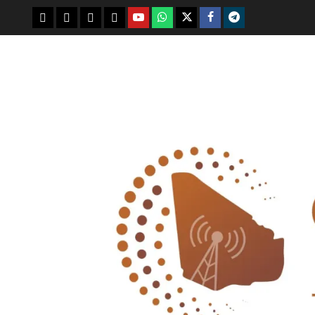
youtube
whatsap
facebook
x
telegram