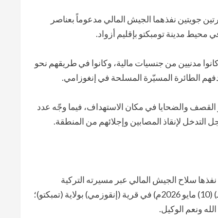
صيب آخرون صباح اليوم الأحد 10 مايو 2026، إثر غارتين جويتين نفذهما الجيش المالي مدعوماً بعناصر
 محيط مدينة تومبكتو بإقليم أزواد.
ا كانوا مدنيين من جنسيات مالية، وكانوا في طريقهم نحو
دفهم الطائرة المسيّرة المسلحة في إنغوزامي.
 القصف والضحايا في مكان الاستهداف، فيما وجّه عدد
ل التدخل لإنقاذ المصابين وإجلائهم من المنطقة.
ي نفذها سلاح الجيش المالي عبر مسيرته التركية
مستهدفة سيارة للمسافرين صبيحة اليوم – 23 ذو القعدة 1447 هـ) (10) مايو 2026م) في قرية (إنقوزمي) بولاية (تمبكتو)؛
لله ونعم الوكيل.