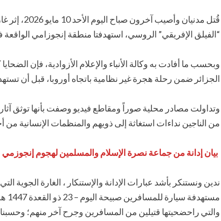
قُتل مدنيان وأ
“الفيلق الإفريقي” الروسي، استهدفتا منطقة إنجوزامي الواقعة في
وبحسب ما أفادت به وكالة الأنباء والإعلام الأزوادية، فإن الضحاي
الجزائر ضمن رحلة هجرة غير نظامية باتجاه أوروبا، قبل أن تسته
وتداولت مصادر محلية صوراً ومقاطع فيديو وصفت بأنها توثق آثار
من الناجين نداءات استغاثة إلى ذويهم والمنظمات الإنسانية من أج
بيان إدانة من جماعة نصرة الإسلام والمسلمين لهجوم إنجوزمي
ندين ونستنكر بأشد عبارات الإدانة والإستنكار ، الغارة الجوية الت
والتي راحضحيتها قتيلين من المسافرين وجرح آخر منهم؛ وحسبنا ا