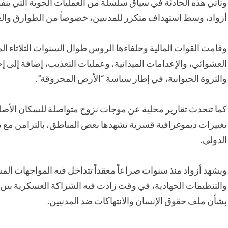
أزواد، وسط استهداف متكرر للمدنيين، خصوصاً من الطوارق والع
وقامت القوات المالية وحلفاءها الروس طوال السنوات الثلاثاء 
العشوائي، والإعدامات الميدانية، وعمليات التعذيب، إضافة إلى إ
والثروة الحيوانية، في إطار سياسة “الأرض المحروقة”.
كما تتحدث تقارير محلية عن موجات نزوح متواصلة للسكان الأص
تغييرات ديموغرافية قسرية تشهدها بعض المناطق، بالتزامن مع ت
الدولي.
ويشهد أزواد منذ سنوات صراعاً معقداً تتداخل فيه المواجهات ال
والتنظيمات الجهادية، في وقت زادت فيه الشراكة العسكرية بين با
بشأن ملف حقوق الإنسان والانتهاكات ضد المدنيين.