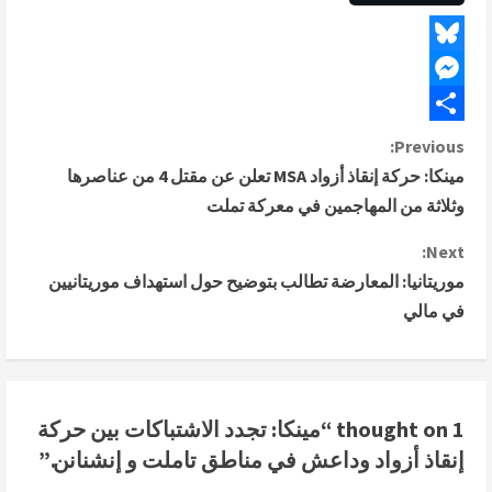
Bluesky
Messenger
Share
C
Previous:
مينكا: حركة إنقاذ أزواد MSA تعلن عن مقتل 4 من عناصرها
o
وثلاثة من المهاجمين في معركة تملت
n
Next:
موريتانيا: المعارضة تطالب بتوضيح حول استهداف موريتانيين
t
في مالي
i
n
u
1 thought on “
مينكا: تجدد الاشتباكات بين حركة
إنقاذ أزواد وداعش في مناطق تاملت و إنشنانن.
”
e