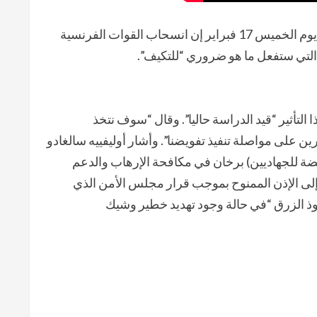
قال المتحدث باسم بعثة الأمم المتحدة في مالي أوليفييه سالغادو يوم الخميس 17 فبراير إن انسحاب القوات الفرنسية
، التي ستفعل ما هو ضروري “للتكيف”.
لتأثير “قيد الدراسة حاليا”. وقال “سوف نتخذ
ن على مواصلة تنفيذ تفويضنا”. وأشار أوليفييه سالغادو
اهضة للجهاديين) برخان في مكافحة الإرهاب والدعم
ر إلى الإذن الممنوح بموجب قرار مجلس الأمن الذي
ذ الزرق “في حالة وجود تهديد خطير وشيك