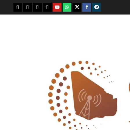
youtube
whatsap
facebook
x
telegram