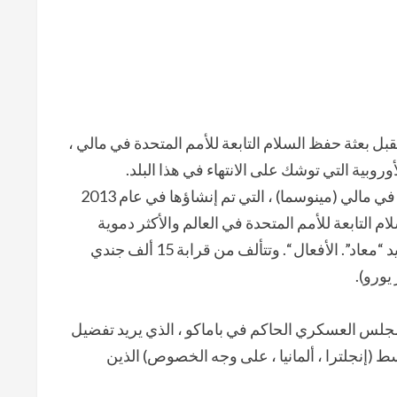
بعثة حفظ السلام التابعة للأمم المتحدة في مالي ،
وروبية التي توشك على الانتهاء في هذا البلد.
تعد بعثة الأمم المتحدة المتكاملة متعددة الأبعاد لتحقيق الاستقرار في مالي (مينوسما) ، التي تم إنشاؤها في عام 2013
 التابعة للأمم المتحدة في العالم والأكثر دموية
بالنسبة لقوات حفظ السلام التابعة لها ، حيث قُتل 154 منهم على يد “معاد”. الأفعال “. وتتألف من قرابة 15 ألف جندي
لمجلس العسكري الحاكم في باماكو ، الذي يريد تفضيل
ط (إنجلترا ، ألمانيا ، على وجه الخصوص) الذين