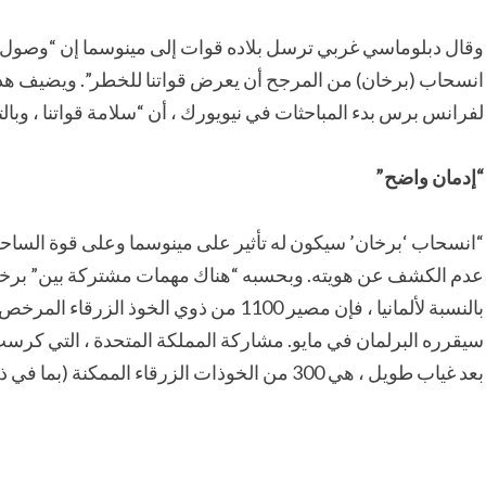
وقال دبلوماسي غربي ترسل بلاده قوات إلى مينوسما إن “وصول 
انسحاب (برخان) من المرجح أن يعرض قواتنا للخطر”. ويضيف هذ
لفرانس برس بدء المباحثات في نيويورك ، أن “سلامة قواتنا ، وبالت
“إدمان واضح”
عدم الكشف عن هويته. وبحسبه “هناك مهمات مشتركة بين” برخان
سيقرره البرلمان في مايو. مشاركة المملكة المتحدة ، التي كرست 
بعد غياب طويل ، هي 300 من الخوذات الزرقاء الممكنة (بما في ذلك 255 على الأرض حاليًا).