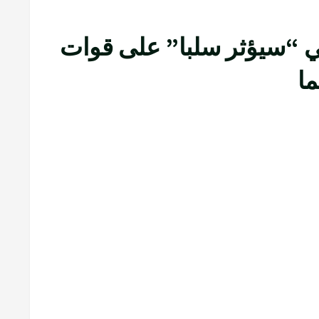
ي “سيؤثر سلبا” على قوات
ما