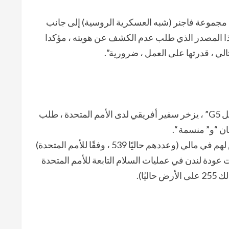
مجموعة فاجنر (شبه العسكرية الروسية) إلى جانب
ا المصدر الذي طلب عدم الكشف عن هويته ، مؤكدا
الي ، قدرتها على العمل ، ضرورية”.
“انسحاب ‘برخان’ سيكون له تأثير على مينوسما وعلى قوة الساحل G5” ، يزخر سفير أفريقي لدى الأمم المتحدة ، طلب
 “و” منسمة “.
بالنسبة لألمانيا ، فإن مصير 1100 من ذوي الخوذ الزرقاء المرخص لهم في مالي (وعددهم حاليًا 539 ، وفقًا للأمم المتحدة)
عودة لندن في عمليات السلام التابعة للأمم المتحدة