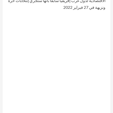
الاقتصادية لدول غرب إفريقيا سابقا بأنها ستجري إنتخابات حرة
ونزيهة في 27 فبراير 2022