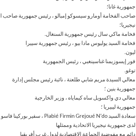
جمهورية غانا؛
صاحب الفخامة أومارو سيسوكو إمبالو ، رئيس جمهورية صاحب ا
نيجيريا؛
فخامة ماكي سال رئيس جمهورية السنغال.
فخامة السيد يوليوس مادا بيو ، رئيس جمهورية سييرا
ليون.
فور إيسوزيمنا غناسينغبي ، رئيس الجمهورية
توغو.
معالي السيدة مريم شابي طلعتة ، نائبة رئيس مجلس إدارة
جمهورية بنين ؛
معالي دي واكسويل ساه كيماياه ، وزير الخارجية
جمهورية ليبيريا ؛
سعادة السيد Piabié Firmin Grejoué N’do ، سفير بوركينا فاسو
لدى جمهورية نيجيريا الاتحادية وممثلها
دائم مع مفوضية الجماعة الاقتصادية لدول غرب أفريقيا