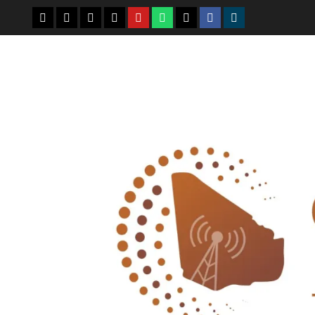
youtube
whatsap
facebook
x
telegram