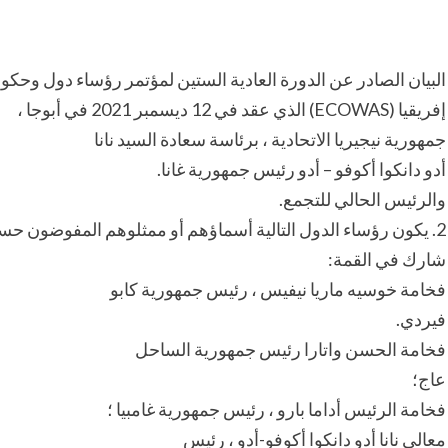
البيان الصادر عن الدورة العادية الستين لمؤتمر رؤساء دول وحك
إفريقيا (ECOWAS) الذي عقد في 12 ديسمبر 2021 في أبوجا ،
جمهورية نيجيريا الاتحادية ، برئاسة سعادة السيد نانا
أدو دانكوا أكوفو – أدو رئيس جمهورية غانا.
والرئيس الحالي للتجمع.
2. يكون رؤساء الدول التالية أسماؤهم أو ممثلوهم المفوضون حسب الأصول
شارك في القمة:
فخامة خوسيه ماريا نيفيس ، رئيس جمهورية كابو
فيردي.
فخامة الحسن واتارا رئيس جمهورية الساحل
عاج؛
فخامة الرئيس أداما بارو ، رئيس جمهورية غامبيا ؛
معالي نانا أدو دانكوا أكوفو-أدو ، رئيس