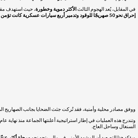
في المقابل، يُعد الهجوم الثالث
الأكثر دموية وخطورة
، حيث استهدف مقا
إحراق نحو 50 صهريجًا للوقود وتدمير أربع سيارات عسكرية كانت تؤمن القافلة
ووفق مصادر محلية وأمنية، فقد تُركت جثث الضحايا بجانب الصهاريج ا
وتندرج هذه العمليات في إطار استراتيجية أعلنتها الجماعة منذ نهاية عام 2025، تعتبر بموجبها
السنغال وساحل العاج.
ويؤكد هذا التصعيد أن المشهد الأمني في مالي يتجه نحو
مرحلة أكثر عنفًا 