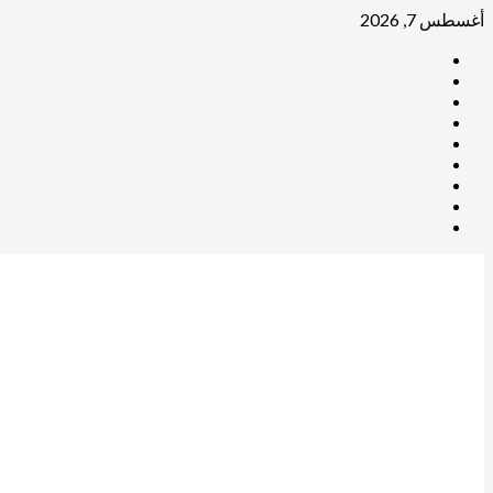
Skip
أغسطس 7, 2026
to
telegram
content
facebook
x
whatsap
youtube