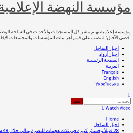
مؤسسة النهضة الإعلامية
مؤسسة إعلامية تهتم بنشر كل المستجدات والأحداث في الساحة الوطنية ال
أقصى الآفاق؛ لتنصب على قمم أهرامات المؤسسات والمجتمعات الإقليمي
Primary
أخبار الساحل
Menu
أخبار أزواد
الصفحة الرئيسية
العربية
Français
English
Українська
البحث
عن:
Watch Video
Home
اخبار الساحل
28 قتيلاً وخسائر كبيرة في ثلاث هجمات للنصرة بمالي خلال 48 ساعة