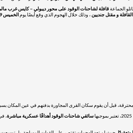
تلو الجماعة
قافلة لشاحنات الوقود على محور ديبولي – كايس غرب مال
و
مقتل جنديين
، وذلك خلال الهجوم الذي وقع أيضًا يوم
الخميس 29 يناير 2026
لمحترقة، قبل أن يقوم سكان القرى المجاورة بدفنهم في عين المكان ب
سائقي شاحنات الوقود أهدافًا عسكرية مباشرة
، في
وتعقيدًا
، حيث لم تعد الهجمات تقتصر على القوات المسلحة، بل توسعت لتش