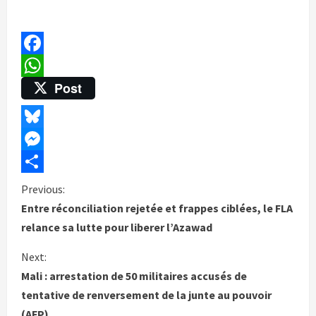
Facebook
Post
WhatsApp
Bluesky
Messenger
Partager
C
Previous:
Entre réconciliation rejetée et frappes ciblées, le FLA
o
relance sa lutte pour liberer l’Azawad
n
t
Next:
Mali : arrestation de 50 militaires accusés de
i
tentative de renversement de la junte au pouvoir
n
(AFP)