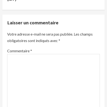
u
e
R
Laisser un commentaire
e
Votre adresse e-mail ne sera pas publiée.
Les champs
a
obligatoires sont indiqués avec
*
d
i
Commentaire
*
n
g