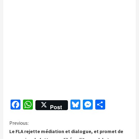
Facebook
WhatsApp
Bluesky
Messenge
Partage
Post
C
Previous:
Le FLA rejette médiation et dialogue, et promet de
o