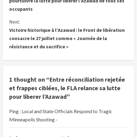
poursuivre la lutte pour libérer l’Azawad de tous ses
occupants
n
Next:
t
Victoire historique à l’Azawad : le Front de libération
i
consacre le 27 juillet comme « Journée de la
résistance et du sacrifice »
n
u
e
1 thought on “
Entre réconciliation rejetée
R
et frappes ciblées, le FLA relance sa lutte
pour liberer l’Azawad
”
e
Ping :
Local and State Officials Respond to Tragic
a
Minneapolis Shooting -
d