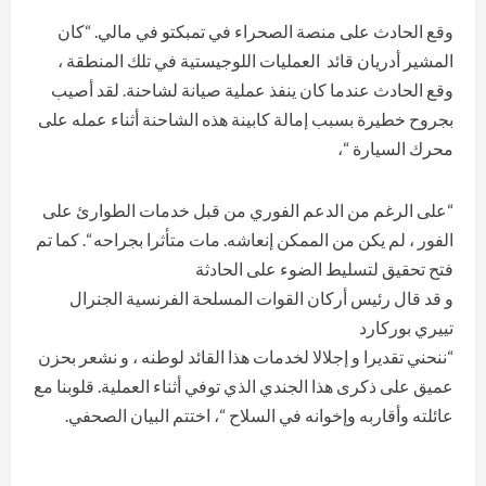
وقع الحادث على منصة الصحراء في تمبكتو في مالي. “كان
المشير أدريان قائد العمليات اللوجيستية في تلك المنطقة ،
وقع الحادث عندما كان ينفذ عملية صيانة لشاحنة. لقد أصيب
بجروح خطيرة بسبب إمالة كابينة هذه الشاحنة أثناء عمله على
محرك السيارة “،
“على الرغم من الدعم الفوري من قبل خدمات الطوارئ على
الفور ، لم يكن من الممكن إنعاشه. مات متأثرا بجراحه “. كما تم
فتح تحقيق لتسليط الضوء على الحادثة
و قد قال رئيس أركان القوات المسلحة الفرنسية الجنرال
تييري بوركارد
“ننحني تقديرا و إجلالا لخدمات هذا القائد لوطنه ، و نشعر بحزن
عميق على ذكرى هذا الجندي الذي توفي أثناء العملية. قلوبنا مع
عائلته وأقاربه وإخوانه في السلاح “، اختتم البيان الصحفي.