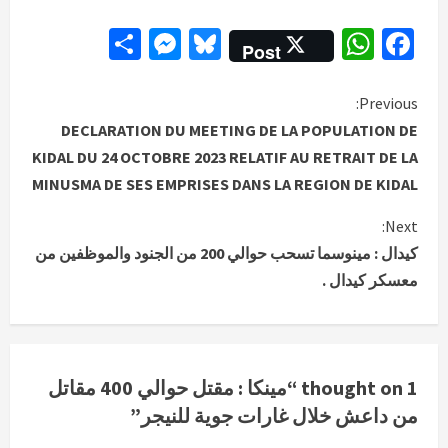
Messenger
Share
Bluesky
WhatsApp
Facebook
Post
C
Previous:
DECLARATION DU MEETING DE LA POPULATION DE
o
KIDAL DU 24 OCTOBRE 2023 RELATIF AU RETRAIT DE LA
MINUSMA DE SES EMPRISES DANS LA REGION DE KIDAL
n
Next:
t
كيدال : مينوسما تسحب حوالي 200 من الجنود والموظفين من
i
معسكر كيدال .
n
u
1 thought on “
مينكا : مقتل حوالي 400 مقاتل
e
من داعش خلال غارات جوية للنيجر
”
R