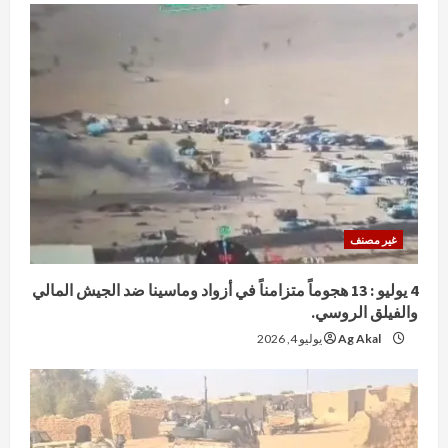
غير مصنف
4 يوليو : 13 هجوماً متزامناً في أزواد وماسينا ضد الجيش المالي
والفيلق الروسي.
Ag Akal
يوليو 4, 2026