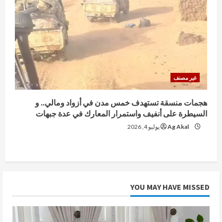
غير مصنف
هجمات منسقة تستهدف خمس مدن في أزواد ومالي.. و
السيطرة على أنفيف واستمرار المعارك في عدة جبهات
Ag Akal
يوليو 4, 2026
YOU MAY HAVE MISSED