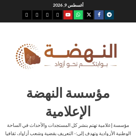
Ski
أغسطس 9, 2026
t
youtube
whatsap
facebook
x
telegram
conten
مؤسسة النهضة
الإعلامية
مؤسسة إعلامية تهتم بنشر كل المستجدات والأحداث في الساحة
الوطنية الأزوادية وتهدف إلى:- التعريف بقضية وشعب أزاواد، ثقافيا