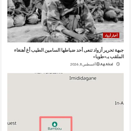
أخبار أزواد
جبهة تحرير أزواد تنعى أحد ضباطها السامين الطيب أغ أهنغاء
الملقب بـ«طوبا»
Ag Akal
أغسطس 8, 2026