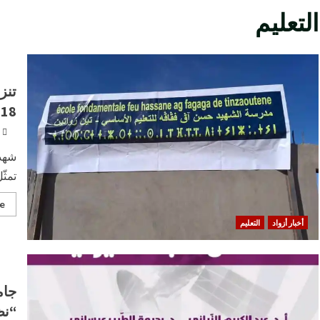
التعليم
تنز
18 عاماً من انقطاع التعليم في المنطقة
تمثّ
e
أخبار أزواد
التعليم
جام
“نظ