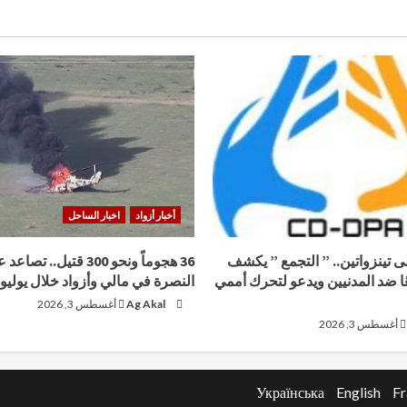
أخبار أزواد
اخبار الساحل
لى تينزواتين.. ” التجمع ” يكشف
36 هجوماً ونحو 300 قتيل.. ت
ًا ضد المدنيين ويدعو لتحرك أممي
النصرة في مالي وأزواد خلال يوليو 2026
Ag Akal
أغسطس 3, 2026
أغسطس 3, 2026
Українська
English
Fr