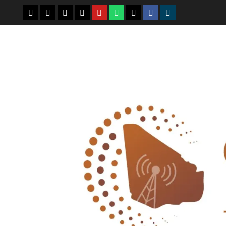
youtube
whatsap
facebook
x
telegram