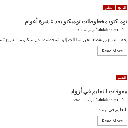
..دعوة
للسلام
التاريخ
التعليم
العالمي
ومواجهة
التطرف»
تومبكتو: مخطوطات تومبكتو بعد عشرة أعوام
للكاتب
الصحفى
أيمن
abdalah2024
يوليو 31, 2021
السيسى
‏يجف الدمع و يتقطع الحبر لما آلت إليه ‎#مخطوطات_تمبكتو من تفريغ ‎#تمبكتو جوهرة الصحراء من أي أثر...
Read
Read More
more
about
تومبكتو:
مخطوطات
تومبكتو
بعد
التعليم
عشرة
أعوام
معوقات التعليم في أزواد
abdalah2024
أبريل 24, 2021
التعليم في أزواد
Read
Read More
more