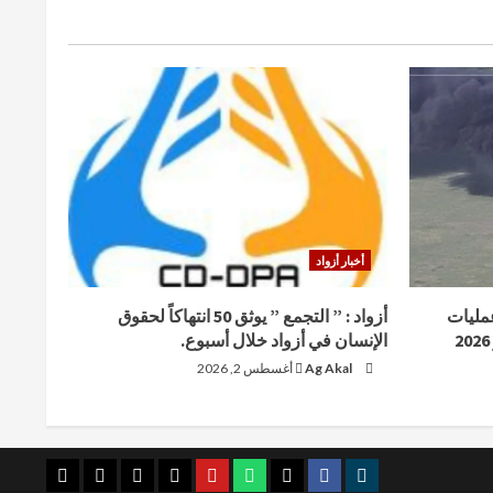
السنة
البيضاء
واللجنة
العسكرية
الحاكمة
لمالي
تهدد
أخبار أزواد
صاعد عمليات
أزواد : ” التجمع ” يوثق 50 انتهاكاً لحقوق
الإنسان في أزواد خلال أسبوع.
Ag Akal
أغسطس 2, 2026
youtube
whatsap
facebook
x
telegram