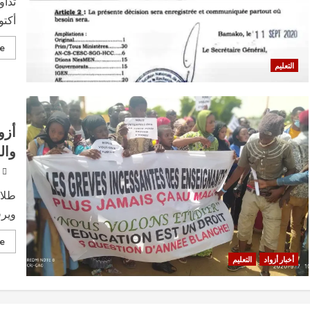
أكتوبر 2016 واستئناف الدراسة ي
e
التعليم
أزو
وال
طلاب
ويرف
e
أخبار أزواد
التعليم