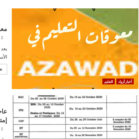
about
معوقات
التعليم
في
أزواد
معو
يعد 
الأس
e
أخبار أزواد
التعليم
عاج
إمت