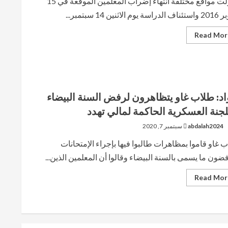
تداولت مواقع مختلفة انتهاء إضراب المعلمين الموقعة في 15
وم الاثنين 14 سبتمبر...
Read
Read Mor
more
about
عاجل:
إنتهاء
إضراب
المعلمين
وتحديد
مدة
اد: طلاب غاو يتظاهرون لرفض السنة البيضاء
إمتحانات
البكالوريا.
لجنة العسكرية الحاكمة لمالي تهدد
abdalah2024
سبتمبر 7, 2020
 غاو قاموا بمظاهرات طالبوا فيها بإجراء الإمتحانات
ضون ما يسمى بالسنة البيضاء وقالوا أن المعلمين الذين...
Read
Read Mor
more
about
أزواد:
طلاب
غاو
يتظاهرون
لرفض