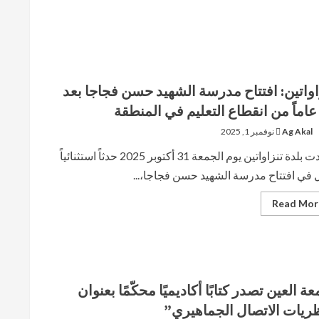
اواتين: افتتاح مدرسة الشهيد حسن فجاجا بعد
Ag Akal
نوفمبر 1, 2025
شهدت بلدة تنزاواتين يوم الجمعة 31 أكتوبر 2025 حدثاً استثنائياً
ل في افتتاح مدرسة الشهيد حسن فجاجا،...
Read
Read Mor
more
about
تنزاواتين:
افتتاح
مدرسة
الشهيد
حسن
فجاجا
عة العين تصدر كتابًا أكاديميًا محكّمًا بعنوان
بعد
18
ريات الاتصال الجماهيري”
عاماً