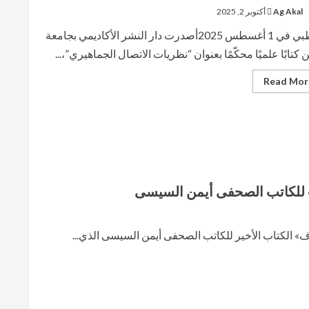
من
Ag Akal
أكتوبر 2, 2025
انقطاع
التعليم
في
أبوظبي في 1 أغسطس 2025أصدرت دار النشر الأكاديمي بجامعة
المنطقة
ن كتابًا علميًا محكّمًا بعنوان “نظريات الاتصال الجماهيري”،...
Read
Read Mor
more
about
جامعة
العين
تصدر
كتابًا
أكاديميًا
محكّمًا
بعنوان
“نظريات
الاتصال
» للكاتب الصحفى أيمن السيسى
الجماهيري”
» الكتاب الأخير للكاتب الصحفى أيمن السيسى الذي...