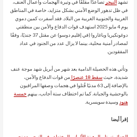
تشهد
النيجر
تصاعدًا مقلقًا في وتيرة الهجمات وأعمال العنف،
في ظل تدهور الوضع الأمني بشكل متزايد، خاصة في المناطق
الغربية والجنوبية الغربية من البلاد. فقد أسفرت كمين دموي
يوم 4 مايو 2025 استهدف قوات الدفاع والأمن بين منطقتي
دوغونكيريا وباغاروا (في إقليم دوسو) عن مقتل 37 جنديًا، وفقًا
لمصادر أمنية محلية، بينما لا يزال عدد من الجنود في عداد
المفقودين.
وتأتي هذه الحصيلة الدامية بعد شهر من أبريل شهد موجة عنف
شديدة، حيث
سقط 18 عنصرًا
من قوات الدفاع والأمن،
بالإضافة إلى 63 مدنيًا قُتلوا في هجمات وصفها المراقبون
بالوحشية والجبانة. كما تم اختطاف ستة أجانب، بينهم
خمسة
هنود
وسيدة سويسرية.
إقرأ أيضا
الجزائر تستلم الرهينة الألماني المختطف في النيجر بعد نحو