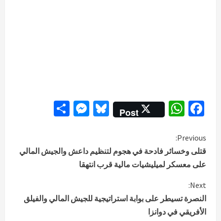
Messenger
Share
Bluesky
WhatsApp
Facebook
Post
C
Previous:
قتلى وخسائر فادحة في هجوم لتنظيم داعش والجيش المالي
o
على معسكر لميليشيات مالية قرب انتهقا
n
Next:
النصرة تسيطر على بوابة استراتيجية للجيش المالي والفيلق
t
الأفريقي في دوانزا