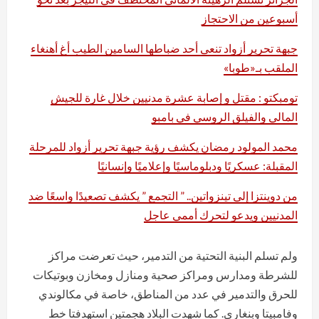
أسبوعين من الاحتجاز
جبهة تحرير أزواد تنعى أحد ضباطها السامين الطيب أغ أهنغاء
الملقب بـ«طوبا»
تومبكتو : مقتل و إصابة عشرة مدنيين خلال غارة للجيش
المالي والفيلق الروسي في بامبو
محمد المولود رمضان يكشف رؤية جبهة تحرير أزواد للمرحلة
المقبلة: عسكريًا ودبلوماسيًا وإعلاميًا وإنسانيًا
من دوينتزا إلى تينزواتين.. ” التجمع ” يكشف تصعيدًا واسعًا ضد
المدنيين ويدعو لتحرك أممي عاجل
ولم تسلم البنية التحتية من التدمير، حيث تعرضت مراكز
للشرطة ومدارس ومراكز صحية ومنازل ومخازن وبوتيكات
للحرق والتدمير في عدد من المناطق، خاصة في مكالوندي
وفامبيتا وبنغاري. كما شهدت البلاد هجمتين استهدفتا خط