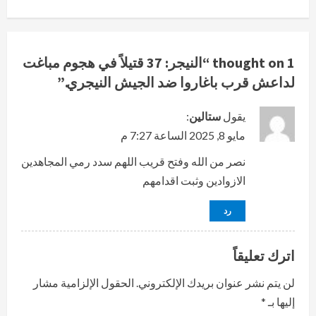
i
n
u
1 thought on “
النيجر: 37 قتيلاً في هجوم مباغت
لداعش قرب باغاروا ضد الجيش النيجري.
”
e
R
يقول
ستالين
:
مايو 8, 2025 الساعة 7:27 م
e
نصر من الله وفتح قريب اللهم سدد رمي المجاهدين
a
الازوادين وثبت اقدامهم
d
رد
i
اترك تعليقاً
n
لن يتم نشر عنوان بريدك الإلكتروني.
الحقول الإلزامية مشار
g
إليها بـ
*