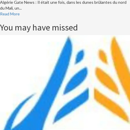
Algérie Gate News : Il était une fois, dans les dunes brûlantes du nord
du Mali, un...
Read
Read More
more
You may have missed
about
Algérie
Gate
:
Goïta
a
oublié
les
numéros
de
ses
sauveurs
des
prisons
de
l’Azawad