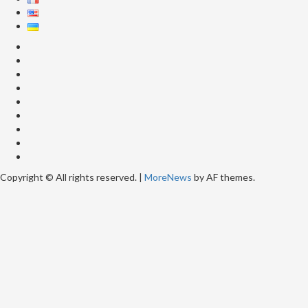
telegram
facebook
x
whatsap
youtube
Copyright © All rights reserved.
|
MoreNews
by AF themes.