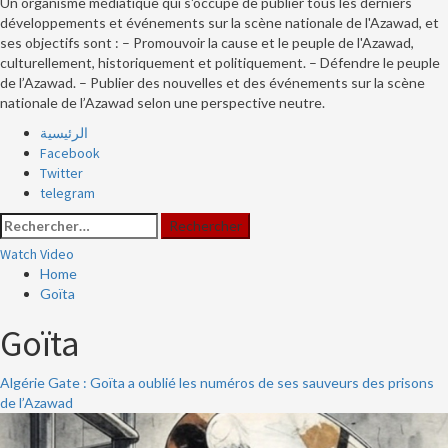
Un organisme médiatique qui s'occupe de publier tous les derniers
développements et événements sur la scène nationale de l'Azawad, et
ses objectifs sont : – Promouvoir la cause et le peuple de l'Azawad,
culturellement, historiquement et politiquement. – Défendre le peuple
de l’Azawad. – Publier des nouvelles et des événements sur la scène
nationale de l’Azawad selon une perspective neutre.
Primary
الرئيسية
Menu
Facebook
Twitter
telegram
Rechercher :
Watch Video
Home
Goïta
Goïta
Algérie Gate : Goïta a oublié les numéros de ses sauveurs des prisons
de l’Azawad