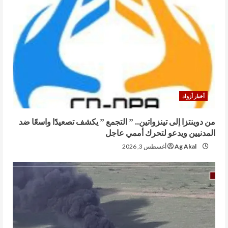
أخبار أزواد
من دوينتزا إلى تينزواتين.. ” التجمع ” يكشف تصعيدًا واسعًا ضد
المدنيين ويدعو لتحرك أممي عاجل
Ag Akal
أغسطس 3, 2026