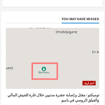
المتحدة
تطالب
بإلغاء
مرسوم
حلّ
YOU MAY HAVE MISSED
الأحزاب
السياسية
وتؤكد
ضلوع
الجيش
المالي
في
مجازر
ضد
المدنيين.
أخبار أزواد
تومبكتو : مقتل و إصابة عشرة مدنيين خلال غارة للجيش المالي
والفيلق الروسي في بامبو