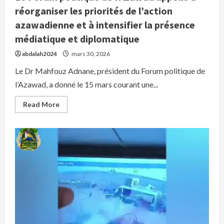
réorganiser les priorités de l’action
azawadienne et à intensifier la présence
médiatique et diplomatique
abdalah2024
mars 30, 2026
Le Dr Mahfouz Adnane, président du Forum politique de
l’Azawad, a donné le 15 mars courant une...
Read
Read More
more
about
Le
Forum
politique
de
l’Azawad
appelle
à
réorganiser
les
priorités
de
l’action
azawadienne
et
à