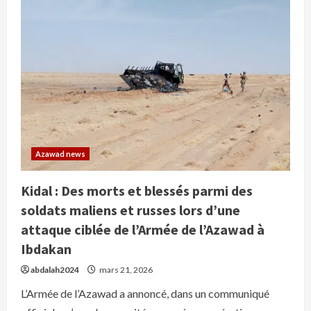
l’armée
azawadienne
à
Aguelhok
:
pertes
humaines
et
matérielles
parmi
l’armée
malienne
et
les
Russes
Azawad news
Kidal : Des morts et blessés parmi des
soldats maliens et russes lors d’une
attaque ciblée de l’Armée de l’Azawad à
Ibdakan
abdalah2024
mars 21, 2026
L’Armée de l’Azawad a annoncé, dans un communiqué