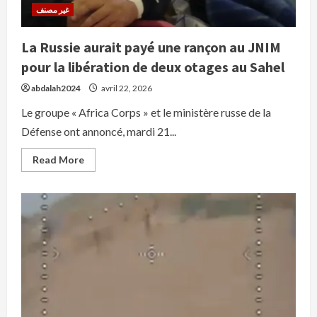
غير مصنف
La Russie aurait payé une rançon au JNIM
pour la libération de deux otages au Sahel
abdalah2024
avril 22, 2026
Le groupe « Africa Corps » et le ministère russe de la
Défense ont annoncé, mardi 21...
Read
Read More
more
about
La
Russie
aurait
payé
une
rançon
au
JNIM
pour
la
libération
de
deux