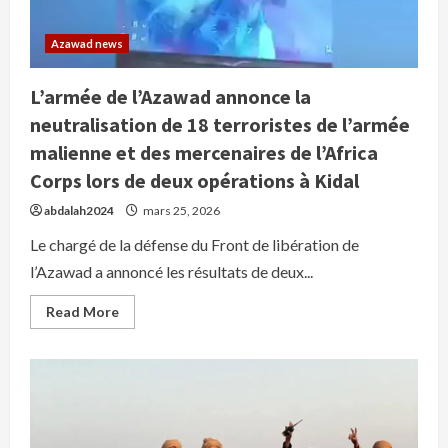
intensifier
la
présence
Azawad news
médiatique
et
diplomatique
L’armée de l’Azawad annonce la
neutralisation de 18 terroristes de l’armée
malienne et des mercenaires de l’Africa
Corps lors de deux opérations à Kidal
abdalah2024
mars 25, 2026
Le chargé de la défense du Front de libération de
l’Azawad a annoncé les résultats de deux...
Read
Read More
more
about
L’armée
de
l’Azawad
annonce
la
neutralisation
de