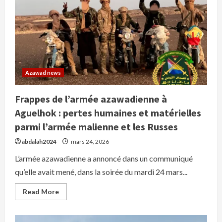
18
terroristes
de
l’armée
malienne
et
des
mercenaires
de
l’Africa
Corps
Azawad news
lors
de
deux
Frappes de l’armée azawadienne à
opérations
à
Aguelhok : pertes humaines et matérielles
Kidal
parmi l’armée malienne et les Russes
abdalah2024
mars 24, 2026
L’armée azawadienne a annoncé dans un communiqué
qu’elle avait mené, dans la soirée du mardi 24 mars...
Read
Read More
more
about
Frappes
de