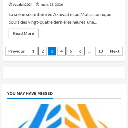
abdalah2024
mars 18, 2026
La scène sécuritaire en Azawad et au Mali a connu, au
cours des vingt-quatre dernières heures, une...
Read
Read More
more
about
6
attaques
Pagination
Previous
1
2
3
4
5
6
…
13
Next
en
24
heures
des
contre
l’armée
malienne
publications
et
les
mercenaires
russes,
YOU MAY HAVE MISSED
dont
4
en
Azawad