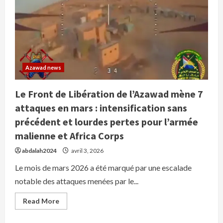
les
forces
maliennes
et
l’Africa
Corps
russe
Azawad news
Le Front de Libération de l’Azawad mène 7
attaques en mars : intensification sans
précédent et lourdes pertes pour l’armée
malienne et Africa Corps
abdalah2024
avril 3, 2026
Le mois de mars 2026 a été marqué par une escalade
notable des attaques menées par le...
Read
Read More
more
about
Le