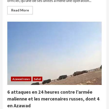
officiel, qu’une de ses unités a mené une opération...
Read
Read More
more
about
Kidal
:
Des
morts
et
blessés
parmi
des
soldats
maliens
et
russes
lors
d’une
attaque
ciblée
de
l’Armée
Azawad news
Sahel
de
l’Azawad
à
6 attaques en 24 heures contre l’armée
Ibdakan
malienne et les mercenaires russes, dont 4
en Azawad