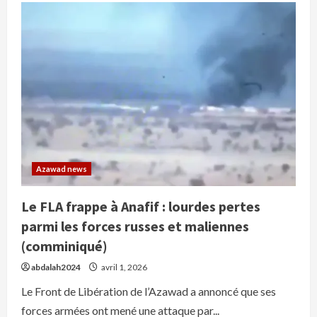
Front
de
Libération
de
l’Azawad
mène
7
attaques
en
mars
:
intensification
sans
précédent
et
lourdes
pertes
Azawad news
pour
l’armée
malienne
Le FLA frappe à Anafif : lourdes pertes
et
Africa
parmi les forces russes et maliennes
Corps
(comminiqué)
abdalah2024
avril 1, 2026
Le Front de Libération de l’Azawad a annoncé que ses
forces armées ont mené une attaque par...