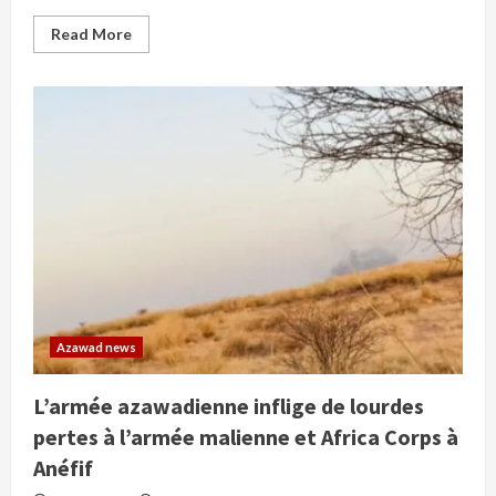
Read
Read More
more
about
Le
FLA
frappe
à
Anafif
:
lourdes
pertes
parmi
les
forces
russes
et
maliennes
(comminiqué)
Azawad news
L’armée azawadienne inflige de lourdes
pertes à l’armée malienne et Africa Corps à
Anéfif