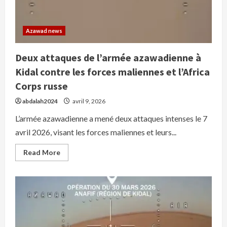
otages
au
Sahel
Azawad news
Deux attaques de l’armée azawadienne à
Kidal contre les forces maliennes et l’Africa
Corps russe
abdalah2024
avril 9, 2026
L’armée azawadienne a mené deux attaques intenses le 7
avril 2026, visant les forces maliennes et leurs...
Read
Read More
more
about
Deux
attaques
de
l’armée
azawadienne
à
Kidal
contre