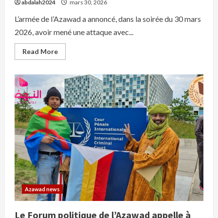
abdalah2024
mars 30, 2026
L’armée de l’Azawad a annoncé, dans la soirée du 30 mars
2026, avoir mené une attaque avec...
Read
Read More
more
about
L’armée
azawadienne
inflige
de
lourdes
pertes
à
l’armée
malienne
et
Africa
Corps
à
Anéfif
Azawad news
Le Forum politique de l’Azawad appelle à