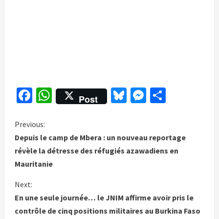
Facebook
WhatsApp
Bluesky
Messenge
Partage
Post
C
Previous:
Depuis le camp de Mbera : un nouveau reportage
o
révèle la détresse des réfugiés azawadiens en
Mauritanie
n
Next:
t
En une seule journée… le JNIM affirme avoir pris le
i
contrôle de cinq positions militaires au Burkina Faso