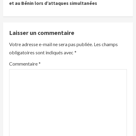
et au Bénin lors d’attaques simultanées
n
u
e
Laisser un commentaire
R
Votre adresse e-mail ne sera pas publiée.
Les champs
obligatoires sont indiqués avec
*
e
Commentaire
*
a
d
i
n
g