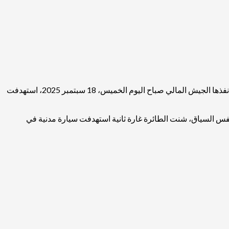
في فاجعة جديدة تضاف إلى سجل الانتهاكات في إقليم أزواد، قُتلت أسرة بأكملها، مكونة من امرأتين وثلاثة أطفال، في غارة جوية نفذها الجيش المالي صباح اليوم الخميس، 18 سبتمبر 2025، استهدفت
 نفس السياق، شنت الطائرة غارة ثانية استهدفت سيارة مدنية في