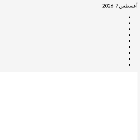
Skip
أغسطس 7, 2026
to
telegram
content
facebook
x
whatsap
youtube