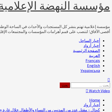
مؤسسة النهضة الإعلامية
مؤسسة إعلامية تهتم بنشر كل المستجدات والأحداث في الساحة الوطنية ال
أقصى الآفاق؛ لتنصب على قمم أهرامات المؤسسات والمجتمعات الإقليمي
Primary
أخبار الساحل
Menu
أخبار أزواد
الصفحة الرئيسية
العربية
Français
English
Українська
البحث
عن:
Watch Video
Home
أخبار أزواد
كيدال – مقتل عدد من المدنيين من النساء والأطفال خلال غارة ج