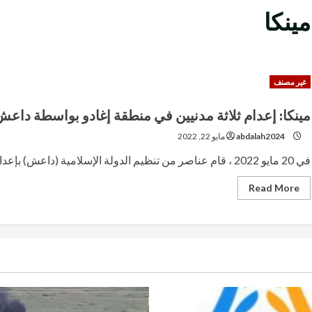
مينكا
غير مصنف
مينكا: إعدام ثلاثة مدنيين في منطقة إغادو بواسطة داعش
abdalah2024
مايو 22, 2022
في 20 مايو 2022 ، قام عناصر من تنظيم الدولة الإسلامية (داعش) بإعدام 03 من المدنيين الطوارق...
Read
Read More
more
about
مينكا:
إعدام
ثلاثة
مدنيين
في
منطقة
إغادو
بواسطة
داعش.