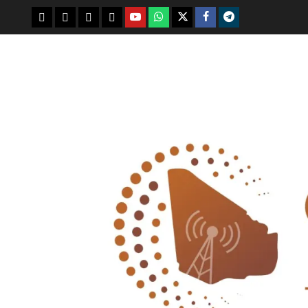
youtube
whatsap
facebook
x
telegram