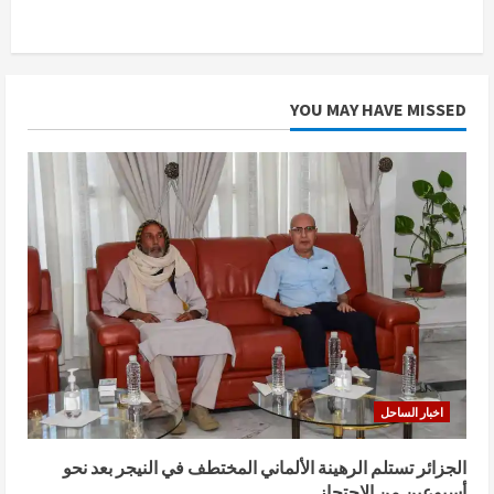
النيجر:
37
قتيلاً
في
هجوم
مباغت
لداعش
YOU MAY HAVE MISSED
قرب
باغاروا
ضد
الجيش
النيجري.
اخبار الساحل
الجزائر تستلم الرهينة الألماني المختطف في النيجر بعد نحو
أسبوعين من الاحتجاز