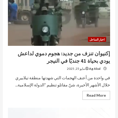
اخبار الساحل
إكنيوان تنزف من جديد: هجوم دموي لداعش
يودي بحياة 41 جنديًا في النيجر
Ag Akal
مايو 25, 2025
في واحدة من أعنف الهجمات التي شهدتها منطقة تيلابيري
خلال الأشهر الأخيرة، شنّ مقاتلو تنظيم “الدولة الإسلامية...
Read
Read More
more
about
إكنيوان
تنزف
من
جديد: