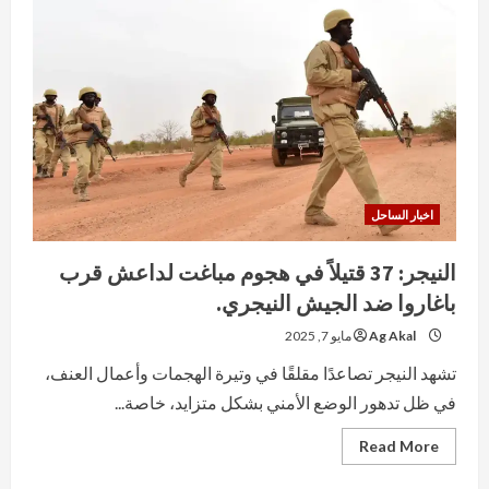
هجوم
دموي
لداعش
يودي
بحياة
41
جنديًا
في
النيجر
اخبار الساحل
النيجر: 37 قتيلاً في هجوم مباغت لداعش قرب
باغاروا ضد الجيش النيجري.
Ag Akal
مايو 7, 2025
تشهد النيجر تصاعدًا مقلقًا في وتيرة الهجمات وأعمال العنف،
في ظل تدهور الوضع الأمني بشكل متزايد، خاصة...
Read
Read More
more
about