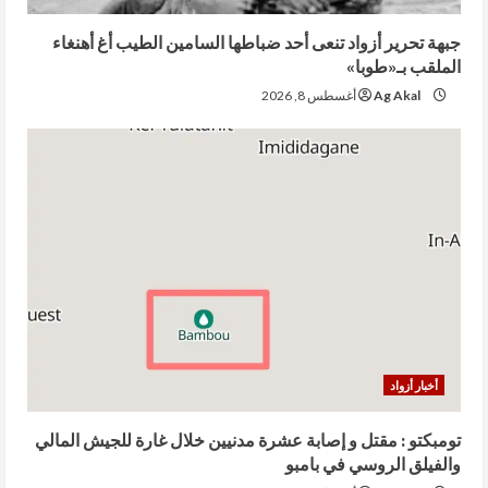
جبهة تحرير أزواد تنعى أحد ضباطها السامين الطيب أغ أهنغاء
الملقب بـ«طوبا»
Ag Akal
أغسطس 8, 2026
أخبار أزواد
تومبكتو : مقتل و إصابة عشرة مدنيين خلال غارة للجيش المالي
والفيلق الروسي في بامبو