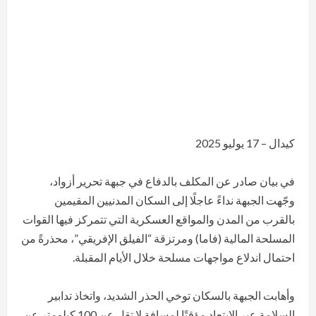
كيدال – 17 يوليو 2025
في بيان صادر عن المكلف بالدفاع في جبهة تحرير أزواد،
وجّهت الجبهة نداءً عاجلًا إلى السكان المدنيين المقيمين
بالقرب من المدن والمواقع العسكرية التي تتمركز فيها القوات
المسلحة المالية (فاما) ومرتزقة “الفيلق الإفريقي”، محذرةً من
احتمال اندلاع مواجهات مسلحة خلال الأيام المقبلة.
وأهابت الجبهة بالسكان توخي الحذر الشديد، واتخاذ تدابير
السلامة عبر الابتعاد مؤقتًا لمسافة لا تقل عن 100 كيلومتر عن