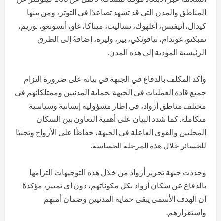
المناطق والمدن التي قد تشهد تصاعدًا في التوتر، ومن بينها
كيدال، أنيفيس، أغلهوك، تساليت، ميناكا، غاو، أنسونغو، بوريم،
تمبكتو، غوندام، نيافونكي، بير، وليره، إضافةً إلى الطرق
الرئيسية المؤدية إلى هذه المدن.
وأكد المكلف بالدفاع في الجبهة في بيانه على ضرورة التزام
جميع قادة العمليات في الجبهة بحماية المدنيين وممتلكاتهم في
مختلف مناطق أزواد، في إطار مسؤولية إنسانية وسياسية
متكاملة. كما شدد البيان على أهمية التعاون بين السكان
المحليين والقوى الفاعلة في الجبهة، حفاظًا على الأرواح وتجنبًا
للخسائر خلال هذه المرحلة الحساسة.
وجددت جبهة تحرير أزواد من خلال هذه التوجيهات التزامها
بالدفاع عن سكان أزواد بكل مكوناتهم، دون أي تمييز، مؤكدةً
أن الهدف الأسمى يبقى حماية المدنيين وضمان أمنهم
واستقرارهم.