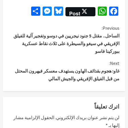
Messenger
Share
Bluesky
WhatsApp
Facebook
Post
C
Previous:
الساحل.. مقتل 5 جنود نيجريين في دوسو وتفجير آلية للفيلق
o
الإفريقي في سيغو والسيطرة على ثلاث نقاط عسكرية
ببوركينا فاسو
n
Next:
t
غاو: هجوم بقذائف الهاون يستهدف معسكر فيهرون المحتل
i
من قبل الفيلق الإفريقي والجيش المالي
n
u
اترك تعليقاً
e
لن يتم نشر عنوان بريدك الإلكتروني.
الحقول الإلزامية مشار
R
إليها بـ
*