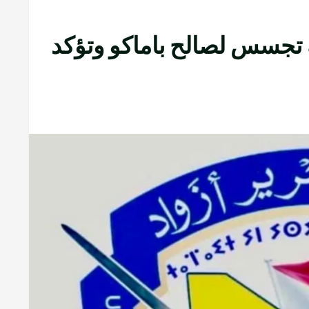
ة تجسس لصالح باماكو وتؤكد