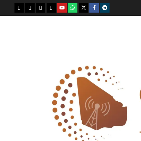
youtube
whatsap
facebook
x
telegram