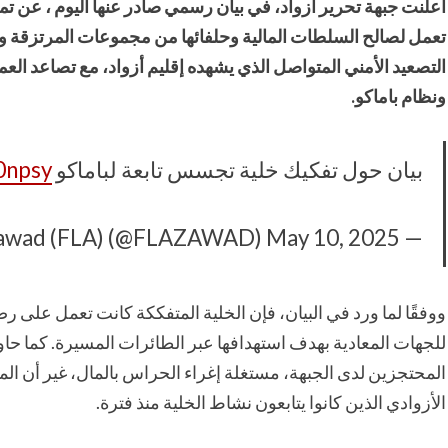
أعلنت جبهة تحرير أزواد، في بيان رسمي صادر عنها اليوم ، عن 
تعمل لصالح السلطات المالية وحلفائها من مجموعات المرتزقة والخ
التصعيد الأمني المتواصل الذي يشهده إقليم أزواد، مع تصاعد العمل
ونظام باماكو.
بيان حول تفكيك خلية تجسس تابعة لباماكو
0npsy
May 10, 2025
— Front de Libération de l’Azawad (FLA) (@FLAZAWAD)
ووفقًا لما ورد في البيان، فإن الخلية المتفككة كانت تعمل على رص
للجهات المعادية بهدف استهدافها عبر الطائرات المسيرة. كما حا
المحتجزين لدى الجبهة، مستغلة إغراء الحراس بالمال، غير أن ا
الأزوادي الذين كانوا يتابعون نشاط الخلية منذ فترة.