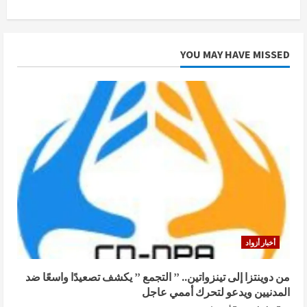
المتحدة
تطالب
بإلغاء
مرسوم
حلّ
YOU MAY HAVE MISSED
الأحزاب
السياسية
وتؤكد
ضلوع
الجيش
المالي
في
مجازر
ضد
المدنيين.
أخبار أزواد
من دوينتزا إلى تينزواتين.. ” التجمع ” يكشف تصعيدًا واسعًا ضد
المدنيين ويدعو لتحرك أممي عاجل